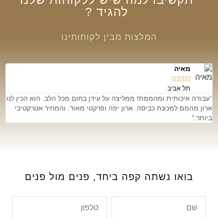
להגיד
?
המלצות מבין לקוחותינו
מאיה





תל אביב
"עבודה איכותית ומהממת! ממליצה על עידן בחום מכל הלב. הוא הכין לנו
״ת
ארון מהמם למכונת כביסה. ארון יפה ופרקטי מאוד. והמחיר אטרקטיבי
אמ
ביותר."
בואו נשתה קפה ביחד,
פנים מול פנים