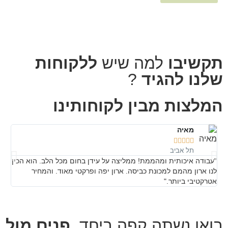
תקשיבו
למה שיש
ללקוחות
שלנו להגיד
?
המלצות מבין לקוחותינו
מאיה





תל אביב
"עבודה איכותית ומהממת! ממליצה על עידן בחום מכל הלב. הוא הכין
״תוד
לנו ארון מהמם למכונת כביסה. ארון יפה ופרקטי מאוד. והמחיר
מקצ
אטרקטיבי ביותר."
בואו נשתה קפה ביחד,
פנים מול