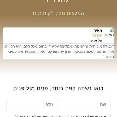
המלצות מבין לקוחותינו
מאיה





תל אביב
"עבודה איכותית ומהממת! ממליצה על עידן בחום מכל הלב. הוא הכין לנו
״ת
ארון מהמם למכונת כביסה. ארון יפה ופרקטי מאוד. והמחיר אטרקטיבי
אמ
ביותר."
בואו נשתה קפה ביחד,
פנים מול פנים
אני מאשר/ת כי הפרטים שמסרתי ישמשו לצורך טיפול