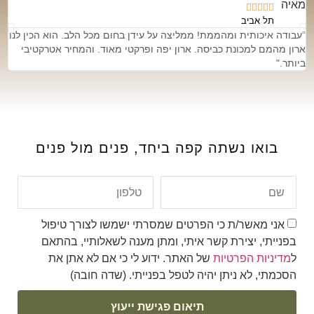





תל אביב
"עבודה איכותית ומהממת! ממליצה על עידן בחום מכל הלב. הוא הכין לנו
״ת
ארון מהמם למכונת כביסה. ארון יפה ופרקטי מאוד. והמחיר אטרקטיבי
אמ
ביותר."
בואו נשתה קפה ביחד,
פנים מול פנים
אני מאשר/ת כי הפרטים שמסרתי ישמשו לצורך טיפול
בפנייתי, יצירת קשר איתי, ומתן מענה לשאלותיי, בהתאם
ל
מדיניות הפרטיות
של האתר. ידוע לי כי אם לא אתן את
הסכמתי, לא ניתן יהיה לטפל בפנייתי. (שדה חובה)
תיאום פגישת ייעוץ