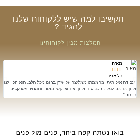
תקשיבו
למה שיש
ללקוחות שלנו
להגיד
?
המלצות מבין לקוחותינו
מאיה





תל אביב
"עבודה איכותית ומהממת! ממליצה על עידן בחום מכל הלב. הוא הכין לנו
״ת
ארון מהמם למכונת כביסה. ארון יפה ופרקטי מאוד. והמחיר אטרקטיבי
אמ
ביותר."
בואו נשתה קפה ביחד,
פנים מול פנים