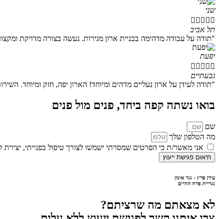
שני





תל אביב
"תודה על עבודה מדהימה בבניית ארון מגירות. נעשה בצורה מדויקת ומקצועי
יפעת





גבעתיים
"תודה לעידן על ארון נעליים מדהים ומיוחד! הארון יפה, חזק ומיוחד. השיר
בואו נשתה קפה ביחד,
פנים מול פנים
שם
מה הטלפון שלך
אני מאשר/ת כי הפרטים שמסרתי ישמשו לצורך טיפול בפנייתי, יצירת 
תיאום פגישת ייעוץ
עידן פרץ - נגר אומן
נגריית פרח החיים
לא מצאתם מה שרציתם?
צרו איתנו קשר לפגישת ייעוץ ללא עלות.