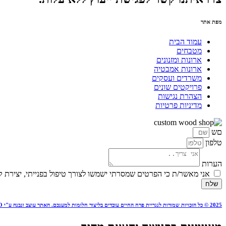
מפת אתר
עמוד הבית
מטבחים
ארונות ומזנונים
ארונות אמבטיה
משרדים ועסקים
פרויקטים שונים
הצהרת נגישות
מדיניות פרטיות
םש
טלפון
הערות
אני מאשר/ת כי הפרטים שמסרתי ישמשו לצורך טיפול בפנייתי, יצירת 
שלח
2025 © כל הזכויות שמורות ל
נגריית פרח החיים
עובדים בליצור חלומות למענכם. האתר עוצב ונבנה ע"י
GUYCO