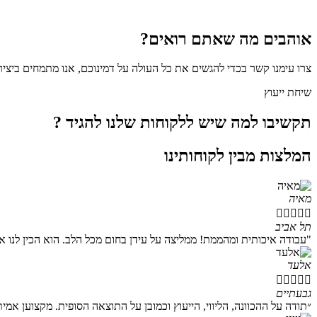
אוהבים מה שאתם רואים?
צרו עימנו קשר בכדי להגשים את כל העולה על דמינוכם, אנו מתמחים ביציר
שיחת ייעוץ
תקשיבו
למה שיש
ללקוחות שלנו להגיד
?
המלצות מבין לקוחותינו
מאיה





תל אביב
"עבודה איכותית ומהממת! ממליצה על עידן בחום מכל הלב. הוא הכין לנו א
אלעד





גבעתיים
״תודה על ההכוונה, הליווי, הייעוץ וכמובן על התוצאה הסופית. מקצוען אמי